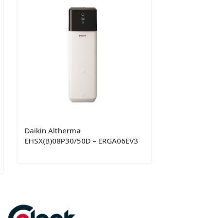
Daikin Altherma
Daikin Althe
EHSX(B)08P30/50D – ERGA06EV3
EHVX08S18/2
ERGA08EV