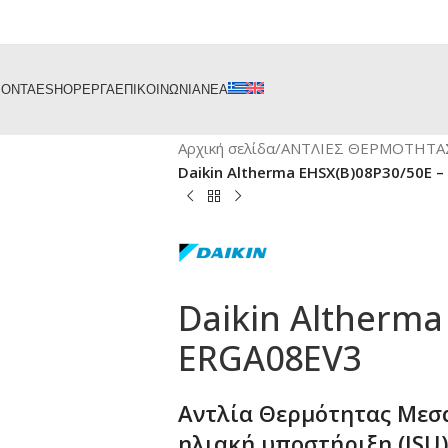
ΙΟΝΤΑ
ESHOP
ΕΡΓΑ
ΕΠΙΚΟΙΝΩΝΙΑ
ΝΕΑ
Αρχική σελίδα
/
ΑΝΤΛΙΕΣ ΘΕΡΜΟΤΗΤΑ
Daikin Altherma EHSX(B)08P30/50E 
Daikin Altherma
ERGA08EV3
Αντλία Θερμότητας Μεσ
ηλιακή υποστήριξη (ISU) 