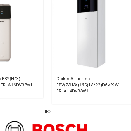
a EBS(H/X)
Daikin Altherma
– ERLA16DV3/W1
EBV(Z/H/X)16S(18/23)D6V/9W –
ERLA14DV3/W1