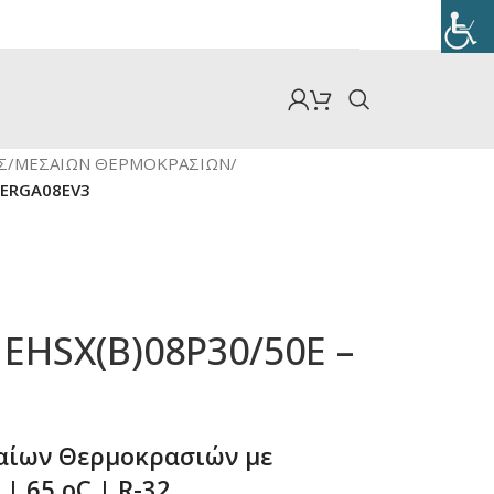
Σ
/
ΜΕΣΑΙΩΝ ΘΕΡΜΟΚΡΑΣΙΩΝ
/
– ERGA08EV3
 EHSX(B)08P30/50E –
αίων Θερμοκρασιών με
| 65 oC | R-32