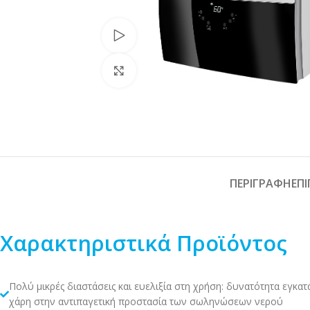
Watch video
Click to enlarge
ΠΕΡΙΓΡΑΦΉ
ΕΠ
Χαρακτηριστικά Προϊόντος
Πολύ μικρές διαστάσεις και ευελιξία στη χρήση: δυνατότητα εγκα
χάρη στην αντιπαγετική προστασία των σωληνώσεων νερού