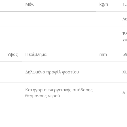
Μέγ.
kg/h
1.
Λε
Έ
χα
Ύψος
Περίβλημα
mm
5
Δηλωμένο προφίλ φορτίου
X
Κατηγορία ενεργειακής απόδοσης
A
θέρμανσης νερού