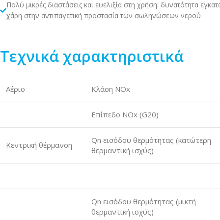
Πολύ μικρές διαστάσεις και ευελιξία στη χρήση: δυνατότητα εγκα
χάρη στην αντιπαγετική προστασία των σωληνώσεων νερού
Τεχνικά χαρακτηριστικά
Αέριο
Κλάση NOx
Επίπεδο NOx (G20)
Qn εισόδου θερμότητας (κατώτερη
Κεντρική θέρμανση
θερμαντική ισχύς)
Qn εισόδου θερμότητας (μικτή
θερμαντική ισχύς)