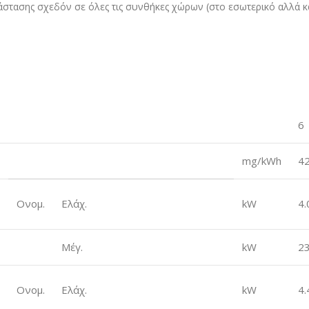
τάστασης σχεδόν σε όλες τις συνθήκες χώρων (στο εσωτερικό αλλά κ
6
mg/kWh
4
Ονομ.
Ελάχ.
kW
4.
Μέγ.
kW
23
Ονομ.
Ελάχ.
kW
4.