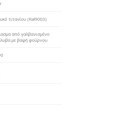
7
υκό τιτανίου (Ral9003)
λασμα από γαλβανισμένο
́λυβα με βαφή φούρνου
90
L