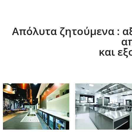
Απόλυτα ζητούμενα : α
α
και ε