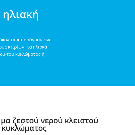
 ηλιακή
εύκολα και παράγουν έως
υς κτιρίων, τα ηλιακά
νοικτού κυκλώματος ή
μα ζεστού νερού κλειστού
κυκλώματος