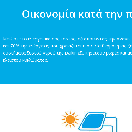
Οικονομία κατά την 
Μειώστε το ενεργειακό σας κόστος, αξιοποιώντας την ανανεώσ
και 70% της ενέργειας που χρειάζεται η αντλία θερμότητας ζ
συστήματα ζεστού νερού της Daikin εξυπηρετούν μικρές και μ
κλειστού κυκλώματος.