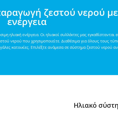
παραγωγή ζεστού νερού με
ενέργεια
ιμη ηλιακή ενέργεια. Οι ηλιακοί συλλέκτες μας εγκαθίστανται 
εστού νερού που χρησιμοποιείτε. Διαθέσιμα για όλους τους τύπο
εγάλες κατοικίες. Επιλέξτε ανάμεσα σε σύστημα ζεστού νερού α
Ηλιακό σύστη