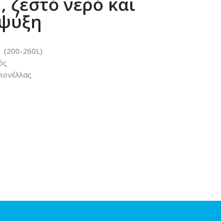
, ζεστό νερό και
 ψύξη
α (200-260L)
ός
γιονέλλας