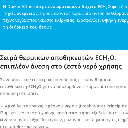
Η
Daikin Altherma με ενσωματωμένο δοχείο ECH₂O
φημίζετ
πηγές ενέργειας
, προσφέροντας κορυφαία άνεση σε
θέρμανσ
τεχνολογία αποθήκευσης ενέργειας, εξασφαλίζει
υψηλή ενεργ
τη διάρκεια του έτους
.
Σειρά θερμικών αποθηκευτών ECH₂O:
επιπλέον άνεση στο ζεστό νερό χρήσης
Συνδυάστε την εσωτερική μονάδα σας με έναν
θερμικό
αποθηκευτή ECH₂O
για να απολαμβάνετε κορυφαία άνεση και
απόδοση στο σπίτι.
✓
Αρχή λειτουργίας φρέσκου νερού (Fresh Water Principle):
Παρέχει ζεστό νερό χρήσης
κατά απαίτηση
, εξαλείφοντας το
κίνδυνο ανάπτυξης βακτηρίων, μόλυνσης και δημιουργίας ιζη
στο αποθηκευμένο νερό.