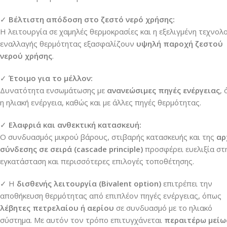
✓
Βέλτιστη απόδοση στο ζεστό νερό χρήσης:
Η λειτουργία σε χαμηλές θερμοκρασίες και η εξελιγμένη τεχνολ
εναλλαγής θερμότητας εξασφαλίζουν
υψηλή παροχή ζεστού
νερού χρήσης
.
✓
Έτοιμο για το μέλλον:
Δυνατότητα ενσωμάτωσης με
ανανεώσιμες πηγές ενέργειας
,
η ηλιακή ενέργεια, καθώς και με άλλες πηγές θερμότητας.
✓
Ελαφριά και ανθεκτική κατασκευή:
Ο συνδυασμός μικρού βάρους, στιβαρής κατασκευής και της
αρ
σύνδεσης σε σειρά (cascade principle)
προσφέρει ευελιξία στ
εγκατάσταση και περισσότερες επιλογές τοποθέτησης.
✓ Η
δισθενής λειτουργία (Bivalent option)
επιτρέπει την
αποθήκευση θερμότητας από επιπλέον πηγές ενέργειας, όπως
λέβητες πετρελαίου
ή
αερίου
σε συνδυασμό με το ηλιακό
σύστημα.
Με αυτόν τον τρόπο επιτυγχάνεται
περαιτέρω μείω