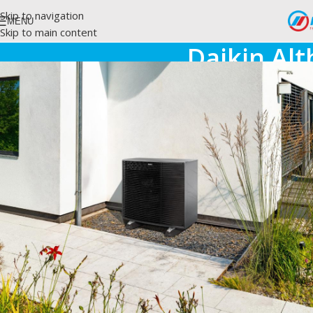
Skip to navigation
MENU
Skip to main content
Daikin Al
Home
/
Dai