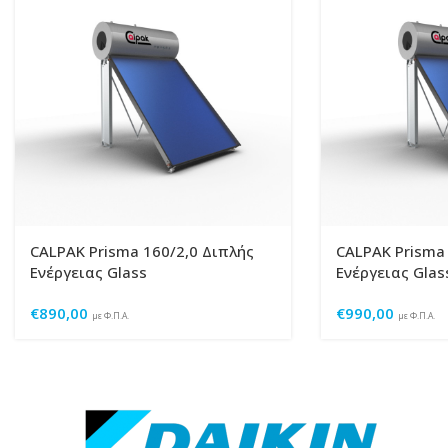
CALPAK Prisma 160/2,0 Διπλής
CALPAK Prisma 
Ενέργειας Glass
Ενέργειας Glas
€
890,00
€
990,00
με Φ.Π.Α.
με Φ.Π.Α.