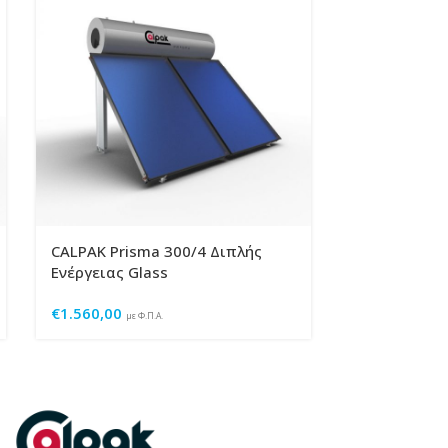
CALPAK Prisma 300/4 Διπλής
CALPAK Mark
Ενέργειας Glass
Ενέργειας G
€
1.560,00
€
1.000,00
με Φ.Π.Α.
με Φ