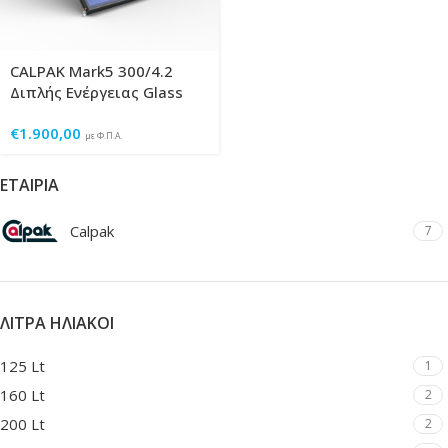
CALPAK Mark5 300/4.2
Διπλής Ενέργειας Glass
€
1.900,00
με Φ.Π.Α.
ΕΤΑΙΡΊΑ
Calpak
7
ΛΊΤΡΑ ΗΛΙΑΚΟΊ
125 Lt
1
160 Lt
2
200 Lt
2