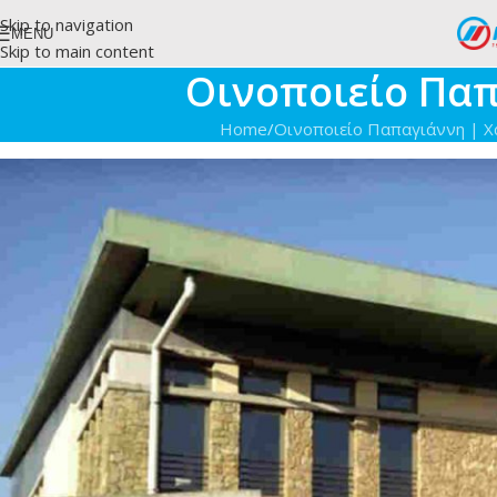
Skip to navigation
MENU
Skip to main content
Οινοποιείο Παπ
Home
/
Οινοποιείο Παπαγιάννη | Χ