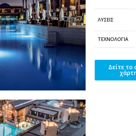
ΛΎΣΕΙΣ
ΤΕΧΝΟΛΟΓΊΑ
Δείτε το 
χάρτ