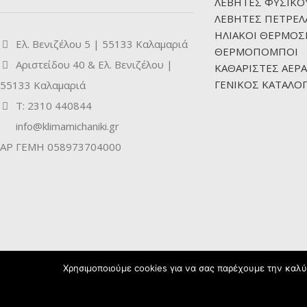
ΛΕΒΗΤΕΣ ΦΥΣΙΚΟ
ΛΕΒΗΤΕΣ ΠΕΤΡΕΛ
ΗΛΙΑΚΟΙ ΘΕΡΜΟΣ
Ελ. Βενιζέλου 5 | 55133 Καλαμαριά
ΘΕΡΜΟΠΟΜΠΟΙ
Αριστείδου 40 & Ελ. Βενιζέλου |
ΚΑΘΑΡΙΣΤΕΣ ΑΕΡΑ
ΓΕΝΙΚΟΣ ΚΑΤΑΛΟΓ
55133 Καλαμαριά
Τ: 2310 440844
info@klimamichaniki.gr
ΑΡ ΓΕΜΗ 058973704000
Χρησιμοποιούμε cookies για να σας παρέχουμε την καλύτ
Developed by
Flipside