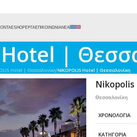
ΙΟΝΤΑ
ESHOP
ΕΡΓΑ
ΕΠΙΚΟΙΝΩΝΙΑ
ΝΕΑ
Hotel | Θεσσ
LIS Hotel | Θεσσαλονίκη
/
NIKOPOLIS Hotel | Θεσσαλονίκη
Nikopolis
Θεσσαλονίκη
ΧΡΟΝΟΛΟΓΊΑ
ΚΑΤΗΓΟΡΊΑ