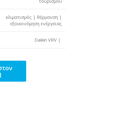
τουρισμού
κλιματισμός | θέρμανση |
εξοικονόμηση ενέργειας
Daikin VRV |
στον
η