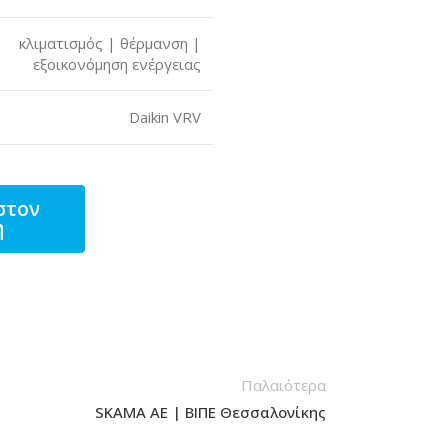
κλιματισμός | θέρμανση |
εξοικονόμηση ενέργειας
Daikin VRV
στον
η
Παλαιότερα
SKAMA AE | ΒΙΠΕ Θεσσαλονίκης