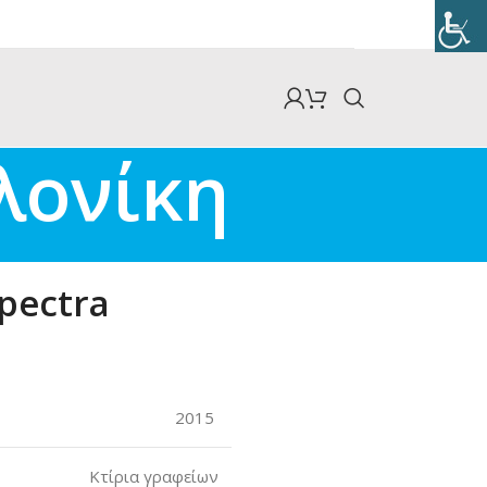
λονίκη
pectra
2015
Kτίρια γραφείων