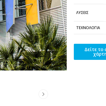
ΛΎΣΕΙΣ
ΤΕΧΝΟΛΟΓΊΑ
Δείτε το 
χάρτ