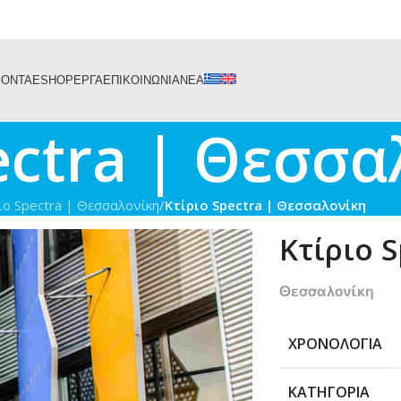
ΙΟΝΤΑ
ESHOP
ΕΡΓΑ
ΕΠΙΚΟΙΝΩΝΙΑ
ΝΕΑ
ectra | Θεσσα
ιο Spectra | Θεσσαλονίκη
/
Kτίριο Spectra | Θεσσαλονίκη
Kτίριο S
Θεσσαλονίκη
ΧΡΟΝΟΛΟΓΊΑ
ΚΑΤΗΓΟΡΊΑ