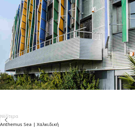
Νεότερα
Anthemus Sea | Χαλκιδική