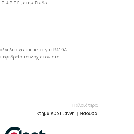
 Α.Β.Ε.Ε., στην Σίνδο
τάλληλα σχεδιασμένοι για R410A
ι εφεδρεία τουλάχιστον στο
Παλαιότερα
Κτημα Κυρ Γιαννη | Ναουσα