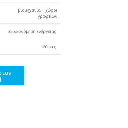
βιομηχανία | χώροι
γραφείων
εξοικονόμηση ενέργειας
Ψύκτες
στον
η