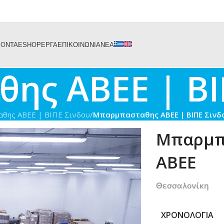
ΙΟΝΤΑ
ESHOP
ΕΡΓΑ
ΕΠΙΚΟΙΝΩΝΙΑ
ΝΕΑ
ης ΑΒΕΕ | ΒΙ
θης ΑΒΕΕ | ΒΙΠΕ Σινδου
/
Μπαρμπασταθης ΑΒΕΕ | ΒΙΠΕ Σινδ
Μπαρμπ
ΑΒΕΕ
Θεσσαλονίκη
ΧΡΟΝΟΛΟΓΊΑ