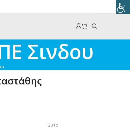
ΠΕ Σινδου
ου
αστάθης
2016